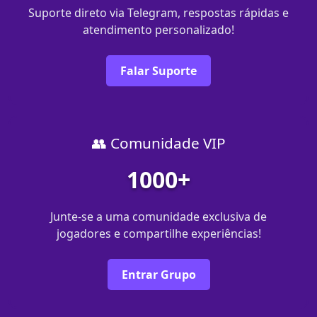
Suporte direto via Telegram, respostas rápidas e
atendimento personalizado!
Falar Suporte
👥 Comunidade VIP
1000+
Junte-se a uma comunidade exclusiva de
jogadores e compartilhe experiências!
Entrar Grupo