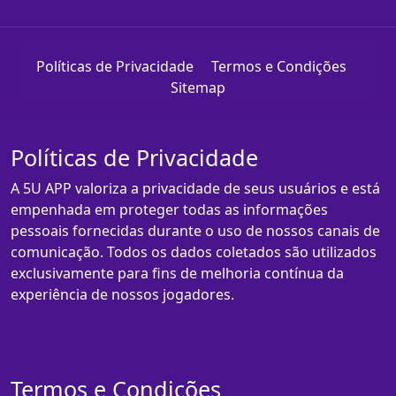
Políticas de Privacidade
Termos e Condições
Sitemap
Políticas de Privacidade
A 5U APP valoriza a privacidade de seus usuários e está
empenhada em proteger todas as informações
pessoais fornecidas durante o uso de nossos canais de
comunicação. Todos os dados coletados são utilizados
exclusivamente para fins de melhoria contínua da
experiência de nossos jogadores.
Termos e Condições