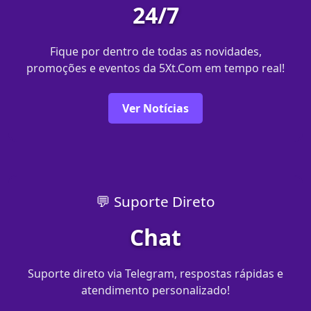
24/7
Fique por dentro de todas as novidades,
promoções e eventos da 5Xt.Com em tempo real!
Ver Notícias
💬 Suporte Direto
Chat
Suporte direto via Telegram, respostas rápidas e
atendimento personalizado!