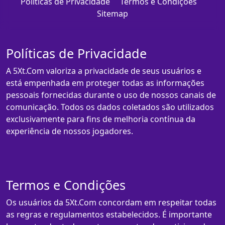
Políticas de Privacidade
Termos e Condições
Sitemap
Políticas de Privacidade
A 5Xt.Com valoriza a privacidade de seus usuários e
está empenhada em proteger todas as informações
pessoais fornecidas durante o uso de nossos canais de
comunicação. Todos os dados coletados são utilizados
exclusivamente para fins de melhoria contínua da
experiência de nossos jogadores.
Termos e Condições
Os usuários da 5Xt.Com concordam em respeitar todas
as regras e regulamentos estabelecidos. É importante