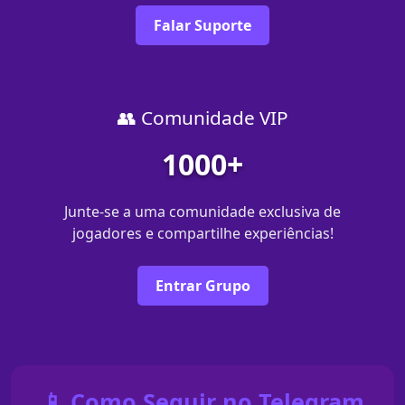
Falar Suporte
👥 Comunidade VIP
1000+
Junte-se a uma comunidade exclusiva de
jogadores e compartilhe experiências!
Entrar Grupo
📱 Como Seguir no Telegram