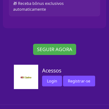
🎁 Receba bônus exclusivos
automaticamente
SEGUIR AGORA
Acessos
Login
Registrar-se