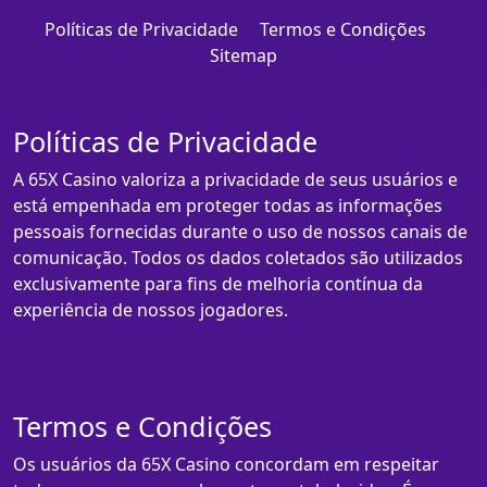
Políticas de Privacidade
Termos e Condições
Sitemap
Políticas de Privacidade
A 65X Casino valoriza a privacidade de seus usuários e
está empenhada em proteger todas as informações
pessoais fornecidas durante o uso de nossos canais de
comunicação. Todos os dados coletados são utilizados
exclusivamente para fins de melhoria contínua da
experiência de nossos jogadores.
Termos e Condições
Os usuários da 65X Casino concordam em respeitar