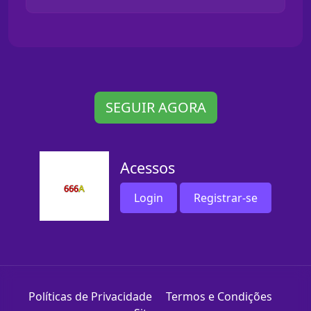
SEGUIR AGORA
Acessos
Login
Registrar-se
Políticas de Privacidade
Termos e Condições