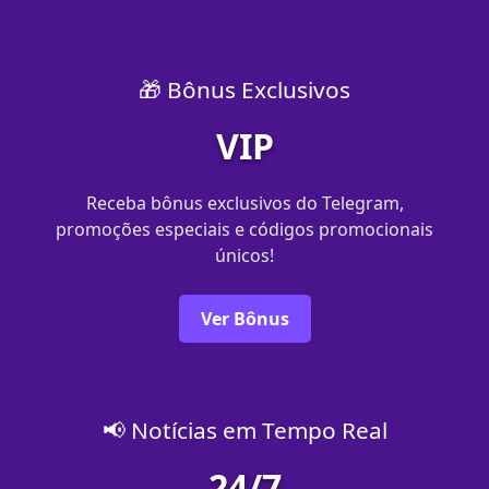
🎁 Bônus Exclusivos
VIP
Receba bônus exclusivos do Telegram,
promoções especiais e códigos promocionais
únicos!
Ver Bônus
📢 Notícias em Tempo Real
24/7