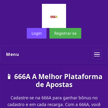
Login
Registrar-se
Menu
📱 666A A Melhor Plataforma
de Apostas
Cadastre-se na 666A para ganhar bônus no
cadastro e em cada recarga. Com a 666A, você