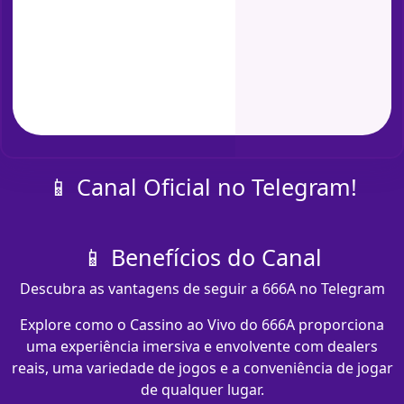
📱 Canal Oficial no Telegram!
📱 Benefícios do Canal
Descubra as vantagens de seguir a 666A no Telegram
Explore como o Cassino ao Vivo do 666A proporciona
uma experiência imersiva e envolvente com dealers
reais, uma variedade de jogos e a conveniência de jogar
de qualquer lugar.