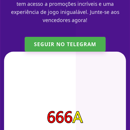
tem acesso a promoções incríveis e uma
experiência de jogo inigualável. Junte-se aos
vencedores agora!
SEGUIR NO TELEGRAM