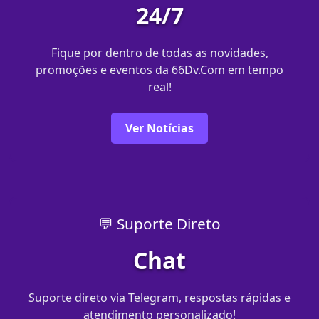
24/7
Fique por dentro de todas as novidades,
promoções e eventos da 66Dv.Com em tempo
real!
Ver Notícias
💬 Suporte Direto
Chat
Suporte direto via Telegram, respostas rápidas e
atendimento personalizado!