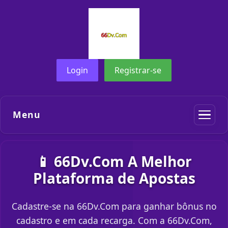
Login
Registrar-se
Menu
📱 66Dv.Com A Melhor
Plataforma de Apostas
Cadastre-se na 66Dv.Com para ganhar bônus no
cadastro e em cada recarga. Com a 66Dv.Com,