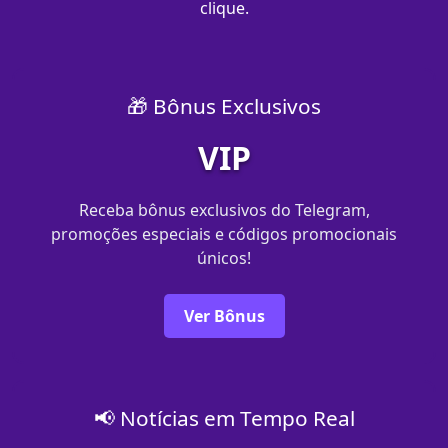
clique.
🎁 Bônus Exclusivos
VIP
Receba bônus exclusivos do Telegram,
promoções especiais e códigos promocionais
únicos!
Ver Bônus
📢 Notícias em Tempo Real