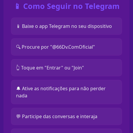
📱 Como Seguir no Telegram
📱 Baixe o app Telegram no seu dispositivo
🔍 Procure por "@66Dv.ComOficial"
👆 Toque em "Entrar" ou "Join"
🔔 Ative as notificações para não perder
nada
💬 Participe das conversas e interaja