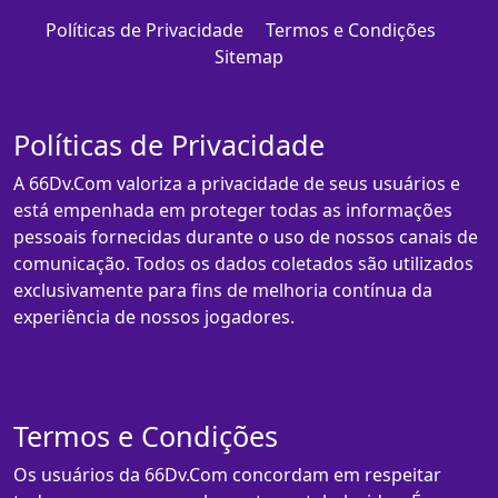
Políticas de Privacidade
Termos e Condições
Sitemap
Políticas de Privacidade
A 66Dv.Com valoriza a privacidade de seus usuários e
está empenhada em proteger todas as informações
pessoais fornecidas durante o uso de nossos canais de
comunicação. Todos os dados coletados são utilizados
exclusivamente para fins de melhoria contínua da
experiência de nossos jogadores.
Termos e Condições
Os usuários da 66Dv.Com concordam em respeitar