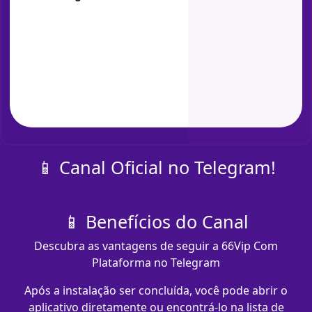
📱 Canal Oficial no Telegram!
📱 Benefícios do Canal
Descubra as vantagens de seguir a 66Vip Com
Plataforma no Telegram
Após a instalação ser concluída, você pode abrir o
aplicativo diretamente ou encontrá-lo na lista de