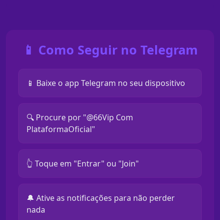
📱 Como Seguir no Telegram
📱 Baixe o app Telegram no seu dispositivo
🔍 Procure por "@66Vip Com
PlataformaOficial"
👆 Toque em "Entrar" ou "Join"
🔔 Ative as notificações para não perder
nada