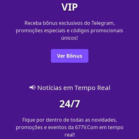
VIP
Receba bônus exclusivos do Telegram,
promoções especiais e códigos promocionais
únicos!
Ver Bônus
📢 Notícias em Tempo Real
24/7
Fique por dentro de todas as novidades,
promoções e eventos da 677V.Com em tempo
real!