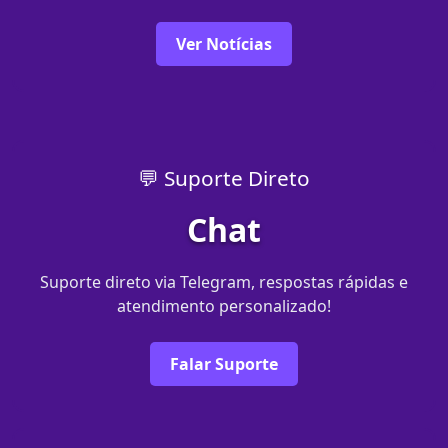
Ver Notícias
💬 Suporte Direto
Chat
Suporte direto via Telegram, respostas rápidas e
atendimento personalizado!
Falar Suporte