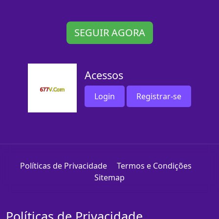
SEGUIR AGORA
Acessos
Login
Registrar-se
Políticas de Privacidade
Termos e Condições
Sitemap
Políticas de Privacidade