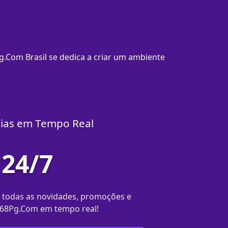
g.Com Brasil se dedica a criar um ambiente
cias em Tempo Real
24/7
e todas as novidades, promoções e
 68Pg.Com em tempo real!