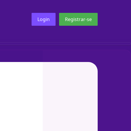
Login
Registrar-se