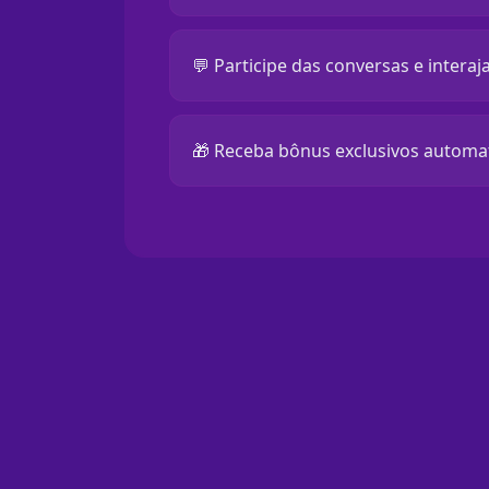
💬 Participe das conversas e interaj
🎁 Receba bônus exclusivos autom