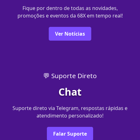
Fique por dentro de todas as novidades,
promoções e eventos da 68X em tempo real!
Ver Notícias
💬 Suporte Direto
Chat
Suporte direto via Telegram, respostas rápidas e
atendimento personalizado!
Falar Suporte