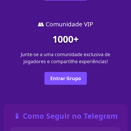
👥 Comunidade VIP
1000+
Junte-se a uma comunidade exclusiva de
jogadores e compartilhe experiências!
Entrar Grupo
📱 Como Seguir no Telegram