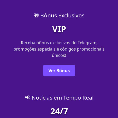
🎁 Bônus Exclusivos
VIP
Receba bônus exclusivos do Telegram,
promoções especiais e códigos promocionais
únicos!
Ver Bônus
📢 Notícias em Tempo Real
24/7