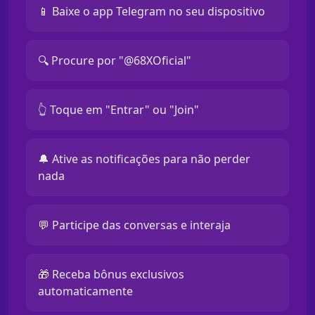
📱 Baixe o app Telegram no seu dispositivo
🔍 Procure por "@68XOficial"
👆 Toque em "Entrar" ou "Join"
🔔 Ative as notificações para não perder
nada
💬 Participe das conversas e interaja
🎁 Receba bônus exclusivos
automaticamente