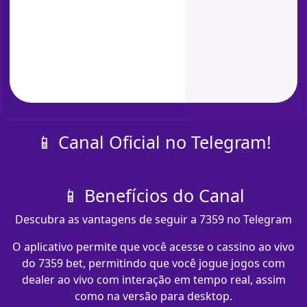
📱 Canal Oficial no Telegram!
📱 Benefícios do Canal
Descubra as vantagens de seguir a 7359 no Telegram
O aplicativo permite que você acesse o cassino ao vivo
do 7359 bet, permitindo que você jogue jogos com
dealer ao vivo com interação em tempo real, assim
como na versão para desktop.