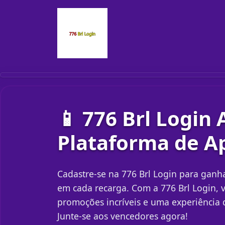
📱 776 Brl Login
Plataforma de A
Cadastre-se na 776 Brl Login para ganh
em cada recarga. Com a 776 Brl Login, 
promoções incríveis e uma experiência d
Junte-se aos vencedores agora!