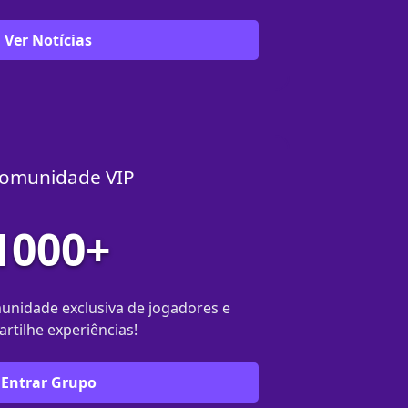
Ver Notícias
Comunidade VIP
1000+
unidade exclusiva de jogadores e
rtilhe experiências!
Entrar Grupo