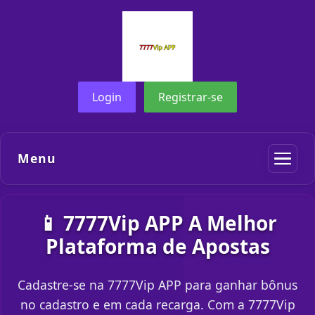
Login
Registrar-se
Menu
📱 7777Vip APP A Melhor
Plataforma de Apostas
Cadastre-se na 7777Vip APP para ganhar bônus
no cadastro e em cada recarga. Com a 7777Vip