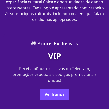
experiência cultural única e oportunidades de ganho
interessantes. Cada jogo é apresentado com respeito
às suas origens culturais, incluindo dealers que falam
os idiomas apropriados.
🎁 Bônus Exclusivos
VIP
Receba bônus exclusivos do Telegram,
promoções especiais e códigos promocionais
únicos!
Ver Bônus