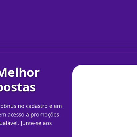
Melhor
postas
 bônus no cadastro e em
tem acesso a promoções
ualável. Junte-se aos