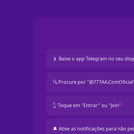
📱 Baixe o app Telegram no seu disp
🔍 Procure por "@777AA.ComOficial
👆 Toque em "Entrar" ou "Join"
🔔 Ative as notificações para não p