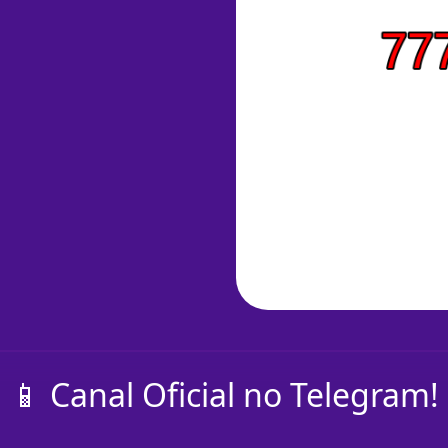
📱 Canal Oficial no Telegram!