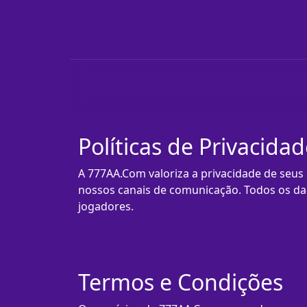
Políticas de Privacida
A 777AA.Com valoriza a privacidade de seu
nossos canais de comunicação. Todos os dad
jogadores.
Termos e Condições