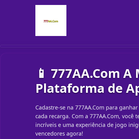
📱 777AA.Com A 
Plataforma de A
Cadastre-se na 777AA.Com para ganhar
cada recarga. Com a 777AA.Com, você 
incríveis e uma experiência de jogo inig
vencedores agora!