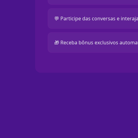
💬 Participe das conversas e interaj
🎁 Receba bônus exclusivos autom