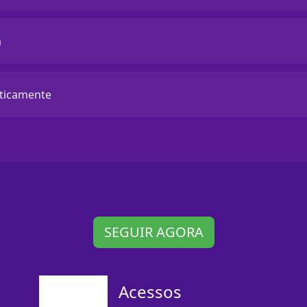
a
aticamente
SEGUIR AGORA
Acessos