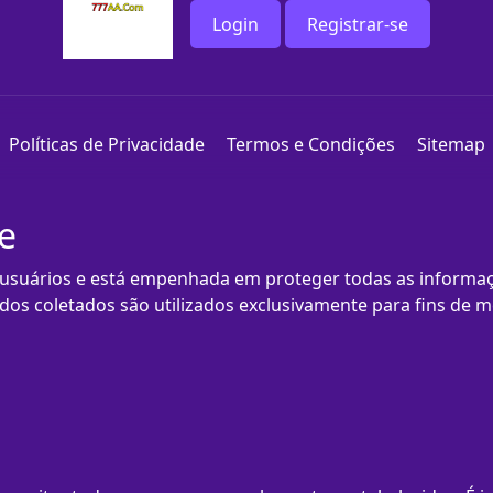
Login
Registrar-se
Políticas de Privacidade
Termos e Condições
Sitemap
de
s usuários e está empenhada em proteger todas as informaç
os coletados são utilizados exclusivamente para fins de m