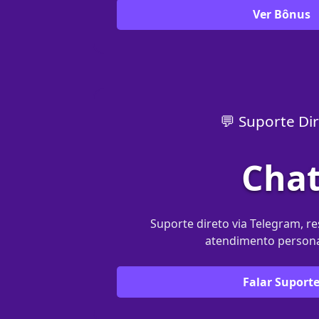
Ver Bônus
💬 Suporte Di
Cha
Suporte direto via Telegram, r
atendimento persona
Falar Suport