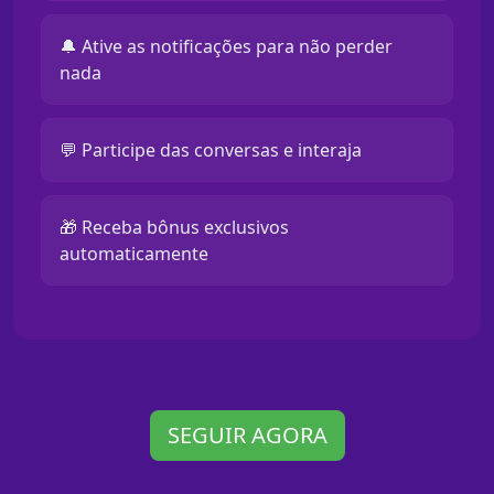
🔔 Ative as notificações para não perder
nada
💬 Participe das conversas e interaja
🎁 Receba bônus exclusivos
automaticamente
SEGUIR AGORA