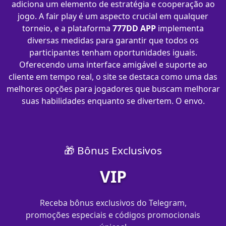
adiciona um elemento de estratégia e cooperação ao
jogo. A fair play é um aspecto crucial em qualquer
torneio, e a plataforma
777DD APP
implementa
diversas medidas para garantir que todos os
participantes tenham oportunidades iguais.
Oferecendo uma interface amigável e suporte ao
cliente em tempo real, o site se destaca como uma das
melhores opções para jogadores que buscam melhorar
suas habilidades enquanto se divertem. O envo.
🎁 Bônus Exclusivos
VIP
Receba bônus exclusivos do Telegram,
promoções especiais e códigos promocionais