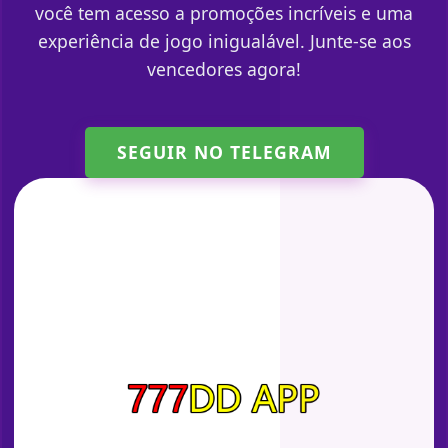
você tem acesso a promoções incríveis e uma
experiência de jogo inigualável. Junte-se aos
vencedores agora!
SEGUIR NO TELEGRAM