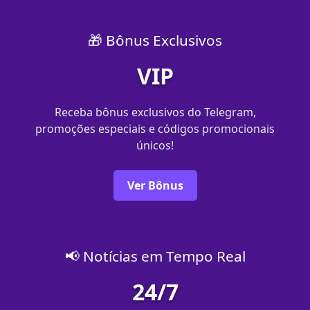
🎁 Bônus Exclusivos
VIP
Receba bônus exclusivos do Telegram,
promoções especiais e códigos promocionais
únicos!
Ver Bônus
📢 Notícias em Tempo Real
24/7