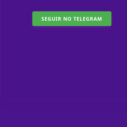
SEGUIR NO TELEGRAM