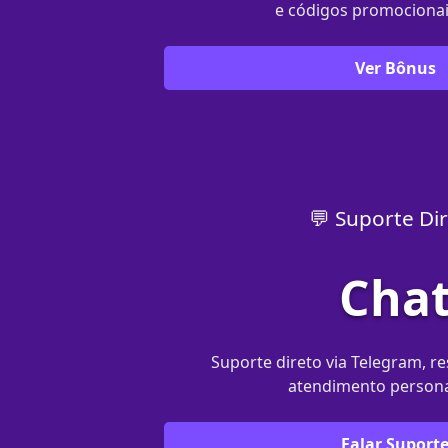
e códigos promocionai
Ver Bônus
💬 Suporte Di
Cha
Suporte direto via Telegram, r
atendimento persona
Falar Suport