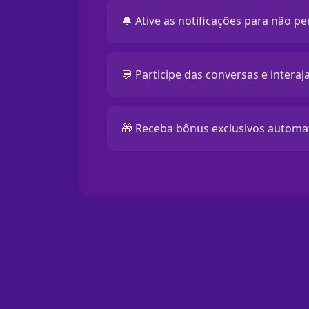
🔔 Ative as notificações para não p
💬 Participe das conversas e interaj
🎁 Receba bônus exclusivos autom