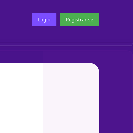
Login
Registrar-se