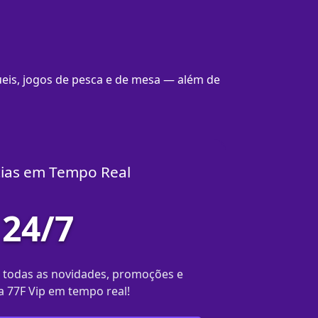
íqueis, jogos de pesca e de mesa — além de
cias em Tempo Real
24/7
e todas as novidades, promoções e
a 77F Vip em tempo real!