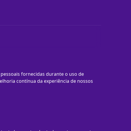
 pessoais fornecidas durante o uso de
elhoria contínua da experiência de nossos