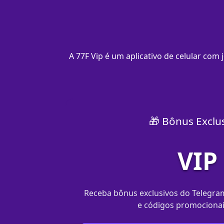
A 77F Vip é um aplicativo de celular com 
🎁 Bônus Exclu
VIP
Receba bônus exclusivos do Telegra
e códigos promocionai