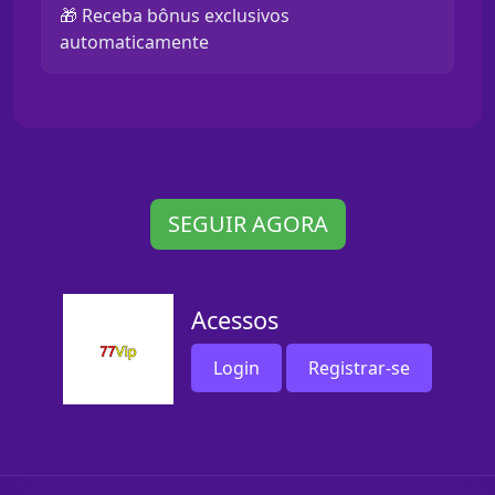
🎁 Receba bônus exclusivos
automaticamente
SEGUIR AGORA
Acessos
Login
Registrar-se