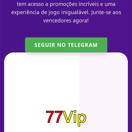
tem acesso a promoções incríveis e uma
experiência de jogo inigualável. Junte-se aos
vencedores agora!
SEGUIR NO TELEGRAM