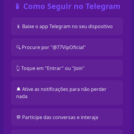
📱 Como Seguir no Telegram
📱 Baixe o app Telegram no seu dispositivo
🔍 Procure por "@77VipOficial"
👆 Toque em "Entrar" ou "Join"
🔔 Ative as notificações para não perder
nada
💬 Participe das conversas e interaja