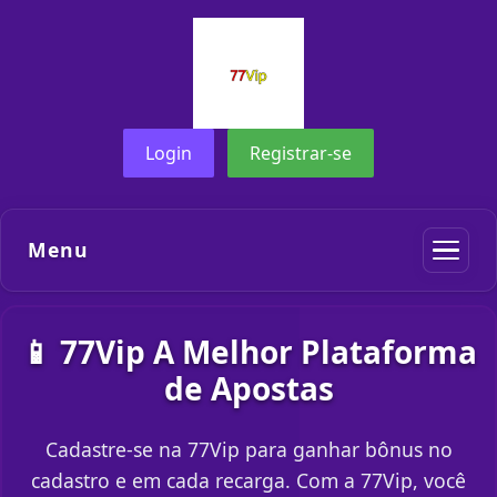
Login
Registrar-se
Menu
📱 77Vip A Melhor Plataforma
de Apostas
Cadastre-se na 77Vip para ganhar bônus no
cadastro e em cada recarga. Com a 77Vip, você