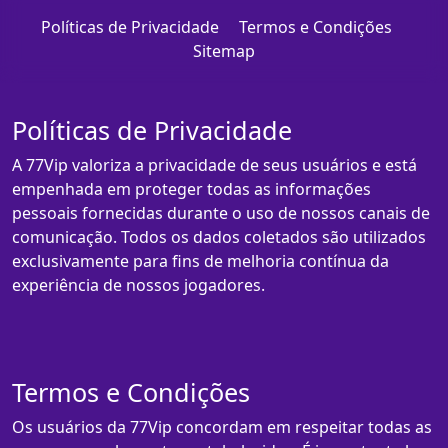
Políticas de Privacidade
Termos e Condições
Sitemap
Políticas de Privacidade
A 77Vip valoriza a privacidade de seus usuários e está
empenhada em proteger todas as informações
pessoais fornecidas durante o uso de nossos canais de
comunicação. Todos os dados coletados são utilizados
exclusivamente para fins de melhoria contínua da
experiência de nossos jogadores.
Termos e Condições
Os usuários da 77Vip concordam em respeitar todas as