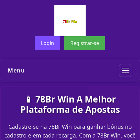
Login
Registrar-se
Menu
📱 78Br Win A Melhor
Plataforma de Apostas
Cadastre-se na 78Br Win para ganhar bônus no
cadastro e em cada recarga. Com a 78Br Win, você