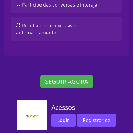
💬 Participe das conversas e interaja
🎁 Receba bônus exclusivos
automaticamente
SEGUIR AGORA
Acessos
Login
Registrar-se