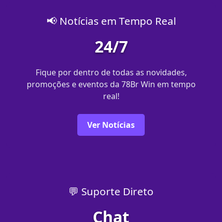
📢 Notícias em Tempo Real
24/7
Fique por dentro de todas as novidades,
promoções e eventos da 78Br Win em tempo
real!
Ver Notícias
💬 Suporte Direto
Chat