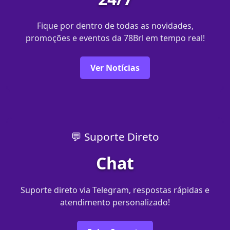
Fique por dentro de todas as novidades,
promoções e eventos da 78Brl em tempo real!
Ver Notícias
💬 Suporte Direto
Chat
Suporte direto via Telegram, respostas rápidas e
atendimento personalizado!