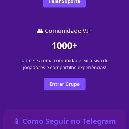
Falar Suporte
👥 Comunidade VIP
1000+
Junte-se a uma comunidade exclusiva de
jogadores e compartilhe experiências!
Entrar Grupo
📱 Como Seguir no Telegram