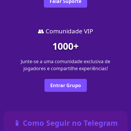
Falar Suporte
👥 Comunidade VIP
1000+
Junte-se a uma comunidade exclusiva de
jogadores e compartilhe experiências!
Entrar Grupo
📱 Como Seguir no Telegram