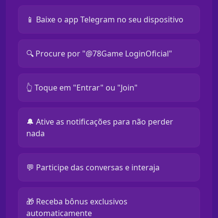
📱 Baixe o app Telegram no seu dispositivo
🔍 Procure por "@78Game LoginOficial"
👆 Toque em "Entrar" ou "Join"
🔔 Ative as notificações para não perder
nada
💬 Participe das conversas e interaja
🎁 Receba bônus exclusivos
automaticamente