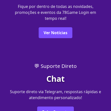
Fique por dentro de todas as novidades,
promoções e eventos da 78Game Login em
tempo real!
Ver Notícias
💬 Suporte Direto
Chat
Suporte direto via Telegram, respostas rápidas e
atendimento personalizado!