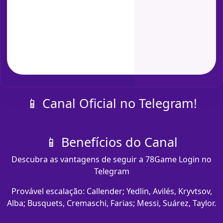
📱 Canal Oficial no Telegram!
📱 Benefícios do Canal
Descubra as vantagens de seguir a 78Game Login no
Telegram
Provável escalação: Callender; Yedlin, Avilés, Kryvtsov,
Alba; Busquets, Cremaschi, Farias; Messi, Suárez, Taylor.