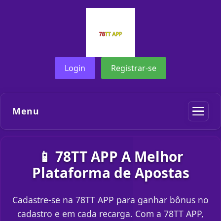
Login
Registrar-se
Menu
📱 78TT APP A Melhor
Plataforma de Apostas
Cadastre-se na 78TT APP para ganhar bônus no
cadastro e em cada recarga. Com a 78TT APP,