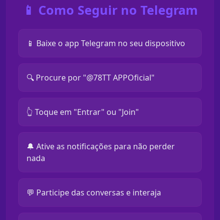
📱 Como Seguir no Telegram
📱 Baixe o app Telegram no seu dispositivo
🔍 Procure por "@78TT APPOficial"
👆 Toque em "Entrar" ou "Join"
🔔 Ative as notificações para não perder
nada
💬 Participe das conversas e interaja