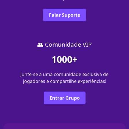
Falar Suporte
👥 Comunidade VIP
1000+
Junte-se a uma comunidade exclusiva de
jogadores e compartilhe experiências!
Entrar Grupo