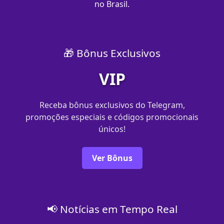
no Brasil.
🎁 Bônus Exclusivos
VIP
Receba bônus exclusivos do Telegram,
promoções especiais e códigos promocionais
únicos!
Ver Bônus
📢 Notícias em Tempo Real