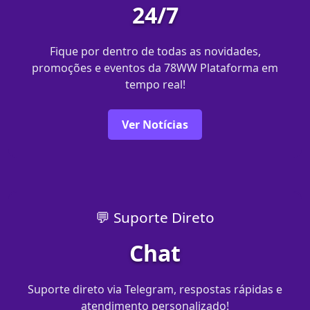
24/7
Fique por dentro de todas as novidades,
promoções e eventos da 78WW Plataforma em
tempo real!
Ver Notícias
💬 Suporte Direto
Chat
Suporte direto via Telegram, respostas rápidas e
atendimento personalizado!