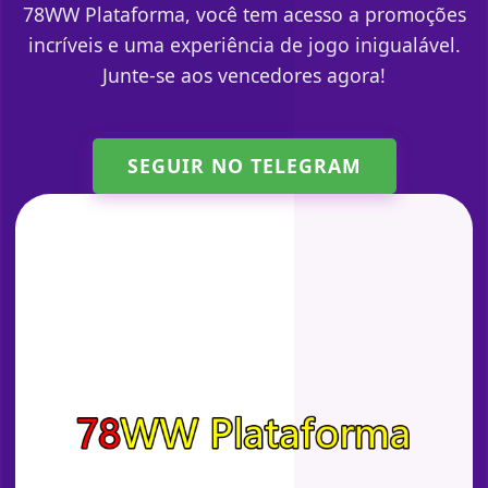
78WW Plataforma, você tem acesso a promoções
incríveis e uma experiência de jogo inigualável.
Junte-se aos vencedores agora!
SEGUIR NO TELEGRAM