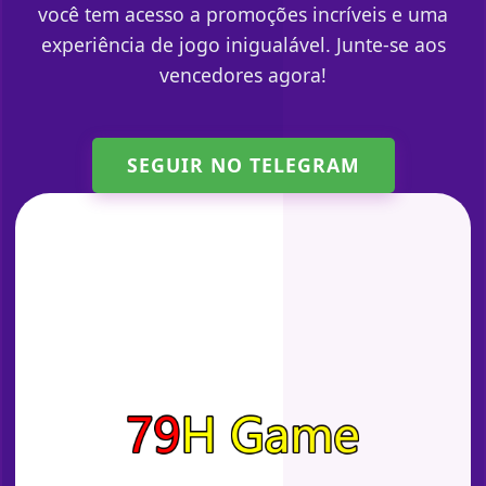
você tem acesso a promoções incríveis e uma
experiência de jogo inigualável. Junte-se aos
vencedores agora!
SEGUIR NO TELEGRAM