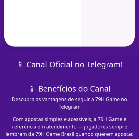
📱 Canal Oficial no Telegram!
📱 Benefícios do Canal
Descubra as vantagens de seguir a 79H Game no
Telegram
Com apostas simples e acessíveis, a 79H Game é
referência em atendimento — jogadores sempre
lembram da 79H Game Brasil quando querem apostar.