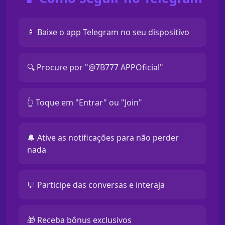
📱 Baixe o app Telegram no seu dispositivo
🔍 Procure por "@7B777 APPOficial"
👆 Toque em "Entrar" ou "Join"
🔔 Ative as notificações para não perder
nada
💬 Participe das conversas e interaja
🎁 Receba bônus exclusivos