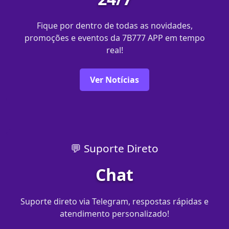
Fique por dentro de todas as novidades,
promoções e eventos da 7B777 APP em tempo
real!
Ver Notícias
💬 Suporte Direto
Chat
Suporte direto via Telegram, respostas rápidas e
atendimento personalizado!