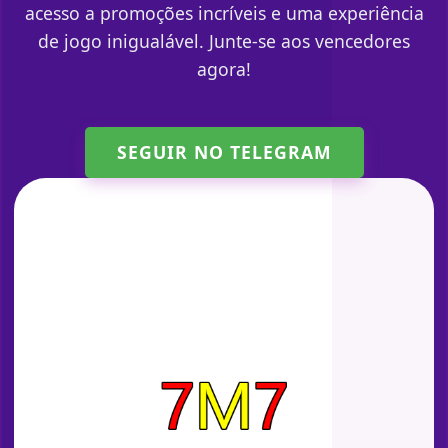
acesso a promoções incríveis e uma experiência
de jogo inigualável. Junte-se aos vencedores
agora!
SEGUIR NO TELEGRAM