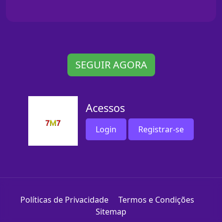
SEGUIR AGORA
Acessos
Login
Registrar-se
Políticas de Privacidade
Termos e Condições
Sitemap