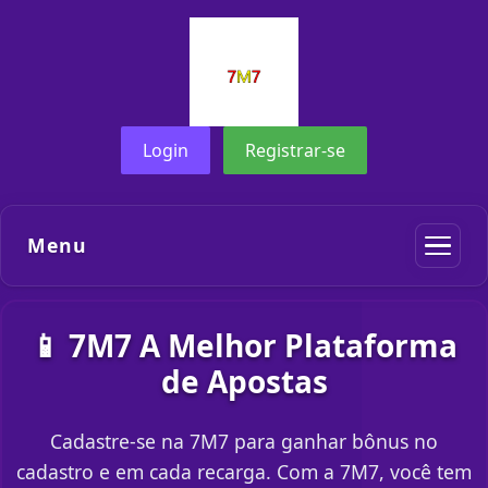
Login
Registrar-se
Menu
📱 7M7 A Melhor Plataforma
de Apostas
Cadastre-se na 7M7 para ganhar bônus no
cadastro e em cada recarga. Com a 7M7, você tem