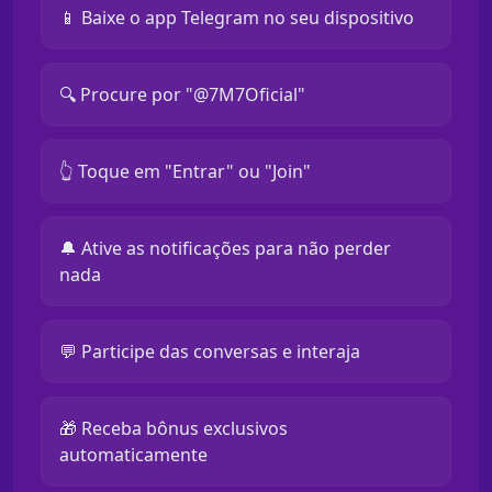
📱 Baixe o app Telegram no seu dispositivo
🔍 Procure por "@7M7Oficial"
👆 Toque em "Entrar" ou "Join"
🔔 Ative as notificações para não perder
nada
💬 Participe das conversas e interaja
🎁 Receba bônus exclusivos
automaticamente