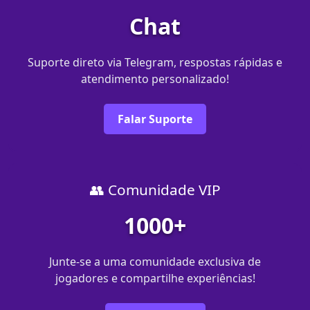
Chat
Suporte direto via Telegram, respostas rápidas e
atendimento personalizado!
Falar Suporte
👥 Comunidade VIP
1000+
Junte-se a uma comunidade exclusiva de
jogadores e compartilhe experiências!