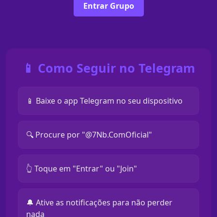
Entrar Grupo
📱 Como Seguir no Telegram
📱 Baixe o app Telegram no seu dispositivo
🔍 Procure por "@7Nb.ComOficial"
👆 Toque em "Entrar" ou "Join"
🔔 Ative as notificações para não perder
nada