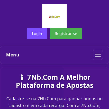
Login
Registrar-se
Menu
📱 7Nb.Com A Melhor
Plataforma de Apostas
Cadastre-se na 7Nb.Com para ganhar bônus no
cadastro e em cada recarga. Com a 7Nb.Com,