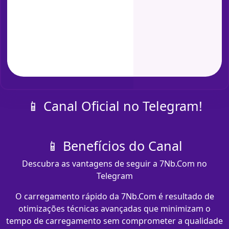
📱 Canal Oficial no Telegram!
📱 Benefícios do Canal
Descubra as vantagens de seguir a 7Nb.Com no
Telegram
O carregamento rápido da 7Nb.Com é resultado de
otimizações técnicas avançadas que minimizam o
tempo de carregamento sem comprometer a qualidade