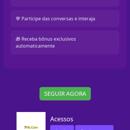
💬 Participe das conversas e interaja
🎁 Receba bônus exclusivos
automaticamente
SEGUIR AGORA
Acessos