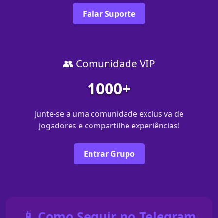
Falar Suporte
👥 Comunidade VIP
1000+
Junte-se a uma comunidade exclusiva de
jogadores e compartilhe experiências!
Entrar Grupo
📱 Como Seguir no Telegram