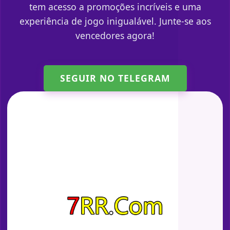
tem acesso a promoções incríveis e uma
experiência de jogo inigualável. Junte-se aos
vencedores agora!
SEGUIR NO TELEGRAM