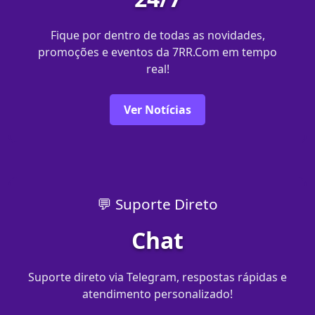
Fique por dentro de todas as novidades,
promoções e eventos da 7RR.Com em tempo
real!
Ver Notícias
💬 Suporte Direto
Chat
Suporte direto via Telegram, respostas rápidas e
atendimento personalizado!