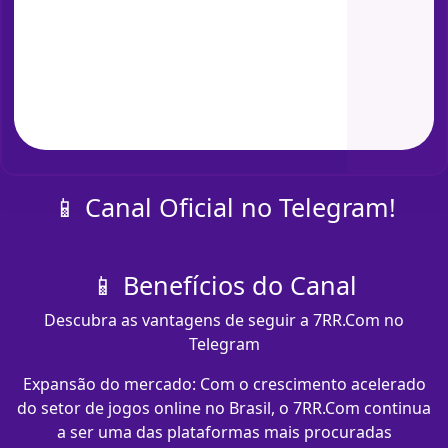
📱 Canal Oficial no Telegram!
📱 Benefícios do Canal
Descubra as vantagens de seguir a 7RR.Com no
Telegram
Expansão do mercado: Com o crescimento acelerado
do setor de jogos online no Brasil, o 7RR.Com continua
a ser uma das plataformas mais procuradas