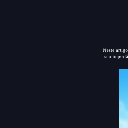
Neste artig
sua import