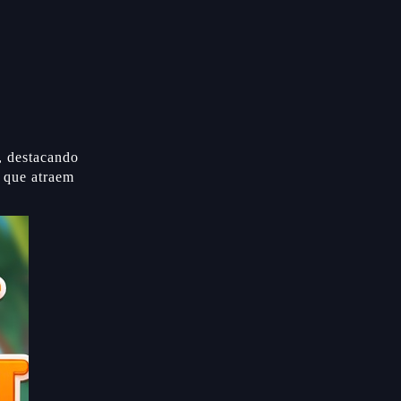
, destacando
 que atraem