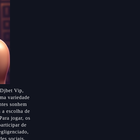
 Djbet Vip,
uma variedade
antes sonhem
m a escolha de
ara jogar, os
articipar de
egligenciado,
des sociais,