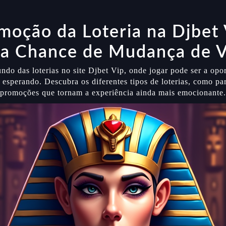
moção da Loteria na Djbet 
a Chance de Mudança de V
ndo das loterias no site Djbet Vip, onde jogar pode ser a opo
 esperando. Descubra os diferentes tipos de loterias, como part
promoções que tornam a experiência ainda mais emocionante.