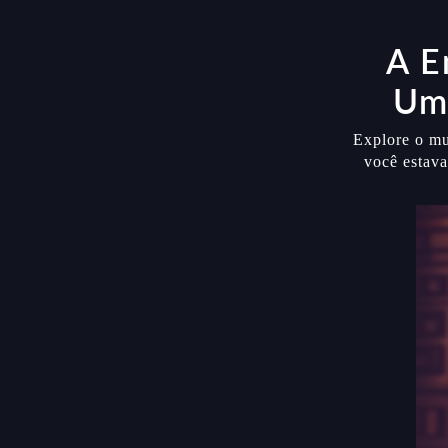
A E
Um
Explore o mu
você estava