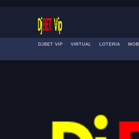
DJBET VIP
VIRTUAL
LOTERIA
MOB