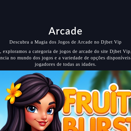
Arcade
Descubra a Magia dos Jogos de Arcade no Djbet Vip
o, exploramos a categoria de jogos de arcade do site Djbet Vip
ância no mundo dos jogos e a variedade de opções disponíveis
jogadores de todas as idades.